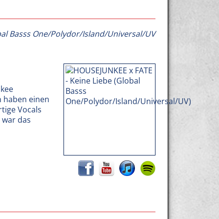
al Basss One/Polydor/Island/Universal/UV
nkee
n haben einen
rtige Vocals
, war das