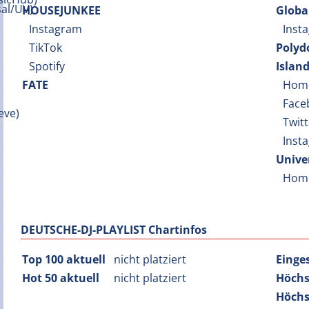
HOUSEJUNKEE
Globa
Instagram
Inst
TikTok
Polyd
Spotify
Islan
FATE
Hom
Face
Twitt
Inst
Unive
Hom
DEUTSCHE-DJ-PLAYLIST Chartinfos
Top 100 aktuell
nicht platziert
Einge
Hot 50 aktuell
nicht platziert
Höchs
Höchs