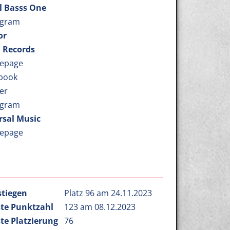
l Basss One
agram
or
d Records
epage
book
er
agram
rsal Music
epage
stiegen
Platz 96 am 24.11.2023
te Punktzahl
123 am 08.12.2023
te Platzierung
76