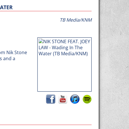
WATER
TB Media/KNM
om Nik Stone
s and a