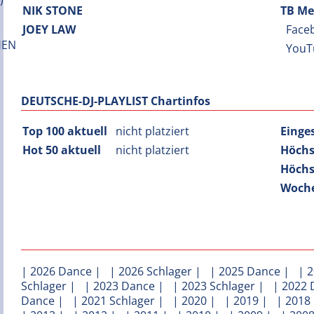
NIK STONE
TB Me
JOEY LAW
Face
YouT
DEUTSCHE-DJ-PLAYLIST Chartinfos
Top 100 aktuell
nicht platziert
Einge
Hot 50 aktuell
nicht platziert
Höchs
Höchs
Woche
|
2026 Dance
| |
2026 Schlager
| |
2025 Dance
| |
2
Schlager
| |
2023 Dance
| |
2023 Schlager
| |
2022 
Dance
| |
2021 Schlager
| |
2020
| |
2019
| |
2018