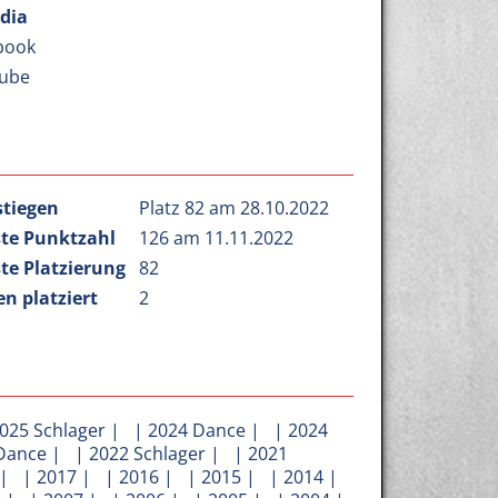
dia
book
ube
stiegen
Platz 82 am 28.10.2022
te Punktzahl
126 am 11.11.2022
te Platzierung
82
n platziert
2
025 Schlager
| |
2024 Dance
| |
2024
Dance
| |
2022 Schlager
| |
2021
| |
2017
| |
2016
| |
2015
| |
2014
|