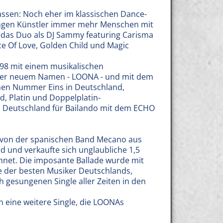
assen: Noch eher im klassischen Dance-
ungen Künstler immer mehr Menschen mit
e das Duo als DJ Sammy featuring Carisma
ce Of Love, Golden Child und Magic
998 mit einem musikalischen
nter neuem Namen - LOONA - und mit dem
chen Nummer Eins in Deutschland,
, Platin und Doppelplatin-
 Deutschland für Bailando mit dem ECHO
när von der spanischen Band Mecano aus
d und verkaufte sich unglaubliche 1,5
hnet. Die imposante Ballade wurde mit
e der besten Musiker Deutschlands,
ch gesungenen Single aller Zeiten in den
ch eine weitere Single, die LOONAs