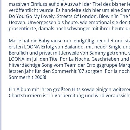
massiven Einfluss auf die Auswahl der Titel des bisher l
veröffentlicht wurde. Es handelte sich hier um eine S
Do You Go My Lovely, Streets Of London, Blowin´In The 
Heaven. Unvergessen bis heute, wie emotional sie den 
präsentierte, damals hochschwanger mit ihrer heute dre
Marie hat die Babypause nun endgültig beendet und st
ersten LOONA-Erfolg von Bailando, mit neuer Single u
Beruflich und privat mittlerweile von Sammy getrennt, 
LOONA im Juli den Titel Por La Noche. Geschrieben un
hitverdächtige Song vom Team der Erfolgsgruppe Marq
letzten Jahr für den Sommerhit ´07 sorgten. Por la noch
Sommerhit 2008!
Ein Album mit ihren größten Hits sowie einigen weiter
Chartstürmern ist in Vorbereitung und wird voraussic