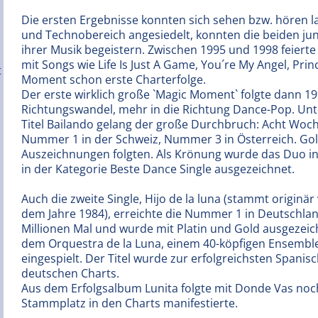
Die ersten Ergebnisse konnten sich sehen bzw. hören l
und Technobereich angesiedelt, konnten die beiden j
ihrer Musik begeistern. Zwischen 1995 und 1998 feiert
mit Songs wie Life Is Just A Game, You´re My Angel, Prin
Moment schon erste Charterfolge.
Der erste wirklich große `Magic Moment` folgte dann 1
Richtungswandel, mehr in die Richtung Dance-Pop. U
Titel Bailando gelang der große Durchbruch: Acht Wo
Nummer 1 in der Schweiz, Nummer 3 in Österreich. Gold
Auszeichnungen folgten. Als Krönung wurde das Duo in
in der Kategorie Beste Dance Single ausgezeichnet.
Auch die zweite Single, Hijo de la luna (stammt origi
dem Jahre 1984), erreichte die Nummer 1 in Deutschlan
Millionen Mal und wurde mit Platin und Gold ausgezeic
dem Orquestra de la Luna, einem 40-köpfigen Ensembl
eingespielt. Der Titel wurde zur erfolgreichsten Spanis
deutschen Charts.
Aus dem Erfolgsalbum Lunita folgte mit Donde Vas no
Stammplatz in den Charts manifestierte.