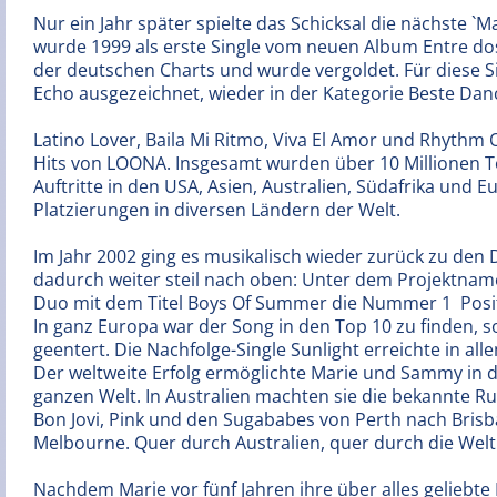
Nur ein Jahr später spielte das Schicksal die nächste `
wurde 1999 als erste Single vom neuen Album Entre dos 
der deutschen Charts und wurde vergoldet. Für diese
Echo ausgezeichnet, wieder in der Kategorie Beste Dance
Latino Lover, Baila Mi Ritmo, Viva El Amor und Rhyt
Hits von LOONA. Insgesamt wurden über 10 Millionen To
Auftritte in den USA, Asien, Australien, Südafrika und 
Platzierungen in diversen Ländern der Welt.
Im Jahr 2002 ging es musikalisch wieder zurück zu den 
dadurch weiter steil nach oben: Unter dem Projektnam
Duo mit dem Titel Boys Of Summer die Nummer 1  Posit
In ganz Europa war der Song in den Top 10 zu finden, 
geentert. Die Nachfolge-Single Sunlight erreichte in al
Der weltweite Erfolg ermöglichte Marie und Sammy in 
ganzen Welt. In Australien machten sie die bekannte 
Bon Jovi, Pink und den Sugababes von Perth nach Brisb
Melbourne. Quer durch Australien, quer durch die Welt
Nachdem Marie vor fünf Jahren ihre über alles geliebte 