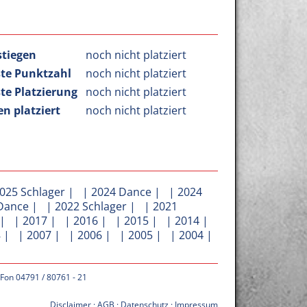
stiegen
noch nicht platziert
te Punktzahl
noch nicht platziert
te Platzierung
noch nicht platziert
n platziert
noch nicht platziert
025 Schlager
| |
2024 Dance
| |
2024
Dance
| |
2022 Schlager
| |
2021
| |
2017
| |
2016
| |
2015
| |
2014
|
8
| |
2007
| |
2006
| |
2005
| |
2004
|
 Fon 04791 / 80761 - 21
Disclaimer
·
AGB
·
Datenschutz
·
Impressum