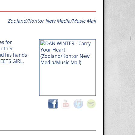
Zooland/Kontor New Media/Music Mail
es for
nother
id his hands
MEETS GIRL.