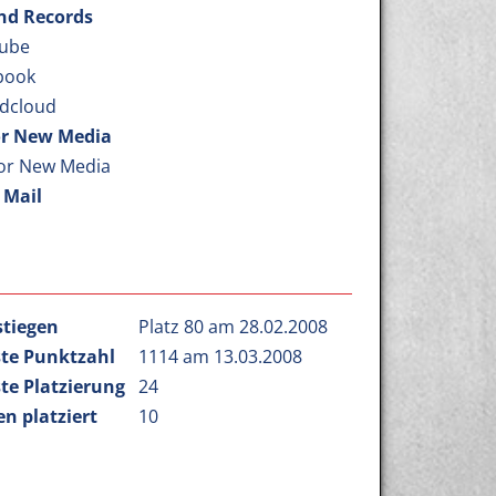
nd Records
ube
book
dcloud
r New Media
or New Media
 Mail
stiegen
Platz 80 am 28.02.2008
te Punktzahl
1114 am 13.03.2008
te Platzierung
24
n platziert
10