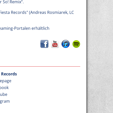
r So! Remix“.
"Fiesta Records" (Andreas Rosmiarek, LC
eaming-Portalen erhältlich
a Records
epage
book
Tube
agram