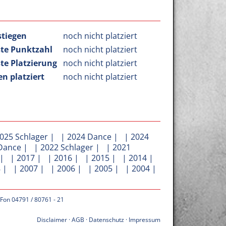
stiegen
noch nicht platziert
te Punktzahl
noch nicht platziert
te Platzierung
noch nicht platziert
n platziert
noch nicht platziert
025 Schlager
| |
2024 Dance
| |
2024
Dance
| |
2022 Schlager
| |
2021
| |
2017
| |
2016
| |
2015
| |
2014
|
8
| |
2007
| |
2006
| |
2005
| |
2004
|
 Fon 04791 / 80761 - 21
Disclaimer
·
AGB
·
Datenschutz
·
Impressum