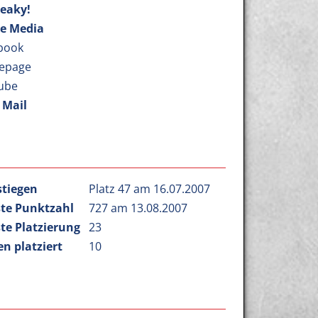
reaky!
ve Media
book
epage
ube
 Mail
stiegen
Platz 47 am 16.07.2007
te Punktzahl
727 am 13.08.2007
te Platzierung
23
n platziert
10