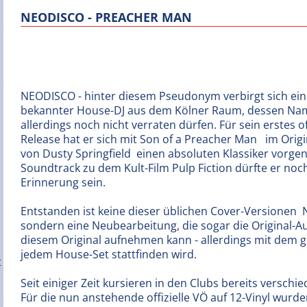
NEODISCO - PREACHER MAN
NEODISCO - hinter diesem Pseudonym verbirgt sich ein
bekannter House-DJ aus dem Kölner Raum, dessen Na
allerdings noch nicht verraten dürfen. Für sein erstes of
Release hat er sich mit Son of a Preacher Man   im Orig
von Dusty Springfield  einen absoluten Klassiker vorg
Soundtrack zu dem Kult-Film Pulp Fiction dürfte er noc
Erinnerung sein.
Entstanden ist keine dieser üblichen Cover-Versionen  N
sondern eine Neubearbeitung, die sogar die Original-Au
diesem Original aufnehmen kann - allerdings mit dem gr
jedem House-Set stattfinden wird.
Seit einiger Zeit kursieren in den Clubs bereits versc
Für die nun anstehende offizielle VÖ auf 12-Vinyl wu