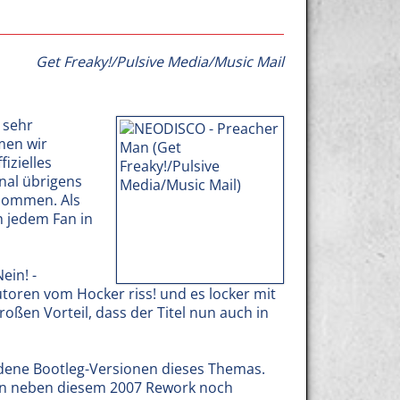
Get Freaky!/Pulsive Media/Music Mail
 sehr
men wir
fizielles
inal übrigens
enommen. Als
h jedem Fan in
ein! -
toren vom Hocker riss! und es locker mit
oßen Vorteil, dass der Titel nun auch in
hiedene Bootleg-Versionen dieses Themas.
rden neben diesem 2007 Rework noch