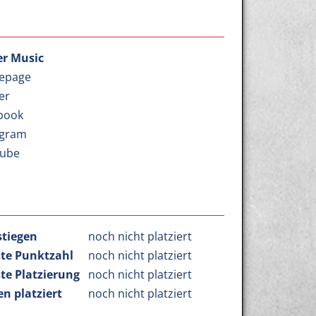
r Music
epage
er
book
agram
ube
stiegen
noch nicht platziert
te Punktzahl
noch nicht platziert
te Platzierung
noch nicht platziert
n platziert
noch nicht platziert