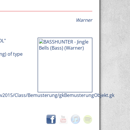
Warner
OL"
ng) of type
b/v2015/Class/Bemusterung/gkBemusterungObjekt.gk