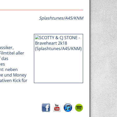
Splashtunes/A45/KNM
ssiker,
lmtitel aller
f das
ues
ht: neben
Vee und Money
tiven Kick für