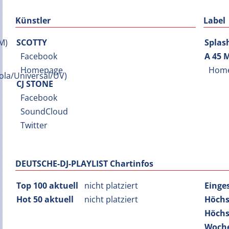
Künstler
Label
SCOTTY
Splas
Facebook
A 45 
Homepage
Hom
CJ STONE
Facebook
SoundCloud
Twitter
DEUTSCHE-DJ-PLAYLIST Chartinfos
Top 100 aktuell
nicht platziert
Einge
Hot 50 aktuell
nicht platziert
Höchs
Höchs
Woche