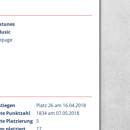
htunes
Music
epage
stiegen
Platz 26 am 16.04.2018
te Punktzahl
1834 am 07.05.2018
te Platzierung
5
n platziert
17