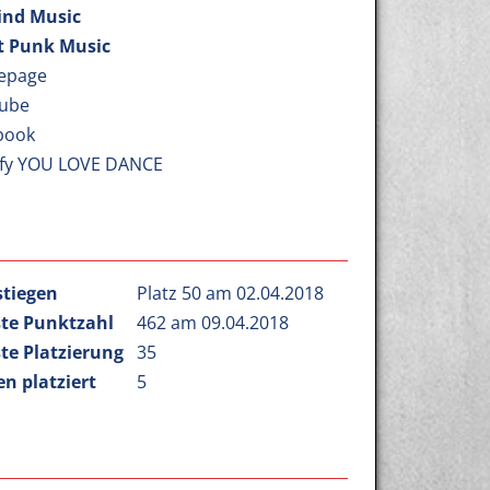
lind Music
t Punk Music
epage
ube
book
ify YOU LOVE DANCE
stiegen
Platz 50 am 02.04.2018
te Punktzahl
462 am 09.04.2018
te Platzierung
35
n platziert
5