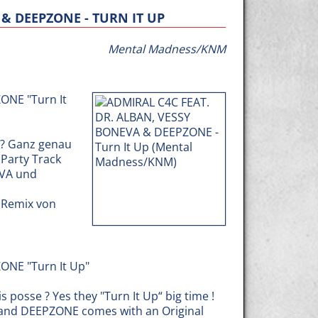
 & DEEPZONE - TURN IT UP
Mental Madness/KNM
ONE "Turn It
 ? Ganz genau
r Party Track
EVA und
n Remix von
ONE "Turn It Up"
posse ? Yes they "Turn It Up“ big time !
A and DEEPZONE comes with an Original