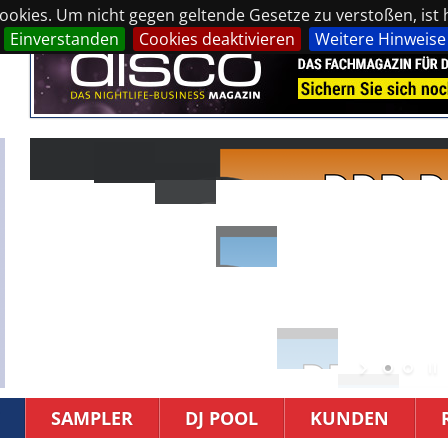
okies. Um nicht gegen geltende Gesetze zu verstoßen, ist hi
Einverstanden
Cookies deaktivieren
Weitere Hinweise
SAMPLER
DJ POOL
KUNDEN