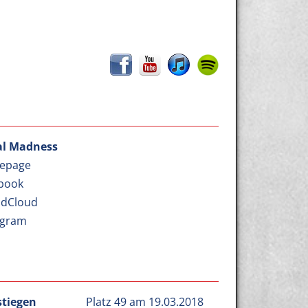
l Madness
epage
book
dCloud
agram
stiegen
Platz 49 am 19.03.2018