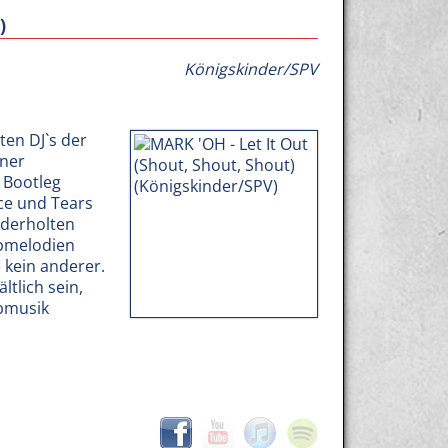
)
Königskinder/SPV
ten DJ`s der
iner
s Bootleg
ice und Tears
ederholten
opmelodien
 kein anderer.
ltlich sein,
ubmusik