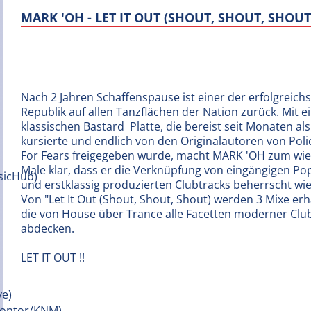
MARK 'OH - LET IT OUT (SHOUT, SHOUT, SHOUT
Nach 2 Jahren Schaffenspause ist einer der erfolgreichs
Republik auf allen Tanzflächen der Nation zurück. Mit e
klassischen Bastard  Platte, die bereist seit Monaten al
kursierte und endlich von den Originalautoren von Pol
For Fears freigegeben wurde, macht MARK 'OH zum wi
Male klar, dass er die Verknüpfung von eingängigen P
und erstklassig produzierten Clubtracks beherrscht wie
Von "Let It Out (Shout, Shout, Shout) werden 3 Mixe erhä
die von House über Trance alle Facetten moderner Cl
abdecken.
LET IT OUT !!