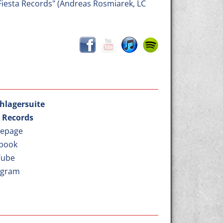
"Fiesta Records" (Andreas Rosmiarek, LC
chlagersuite
a Records
epage
book
Tube
agram