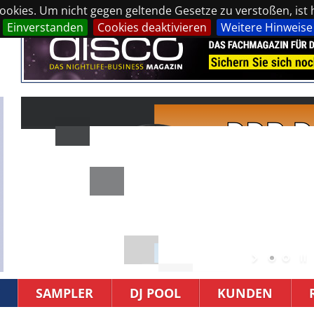
okies. Um nicht gegen geltende Gesetze zu verstoßen, ist hi
Einverstanden
Cookies deaktivieren
Weitere Hinweise
SAMPLER
DJ POOL
KUNDEN