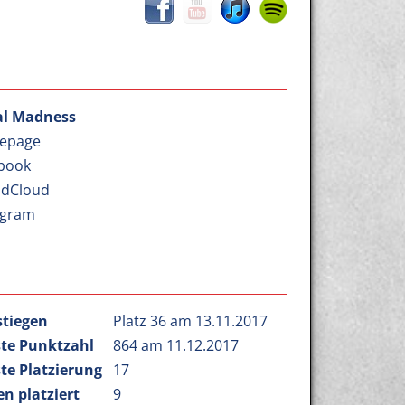
l Madness
epage
book
dCloud
agram
stiegen
Platz 36 am 13.11.2017
te Punktzahl
864 am 11.12.2017
te Platzierung
17
n platziert
9