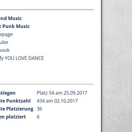
lind Music
t Punk Music
epage
ube
book
ify YOU LOVE DANCE
stiegen
Platz 54 am 25.09.2017
te Punktzahl
434 am 02.10.2017
te Platzierung
36
n platziert
6