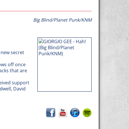
Big Blind/Planet Punk/KNM
 new secret
hows off once
acks that are
ceived support
dwell, David