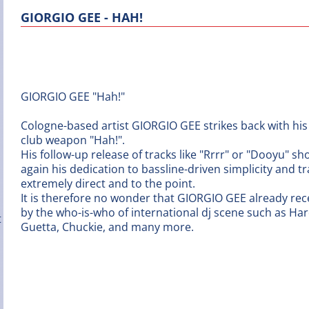
GIORGIO GEE - HAH!
GIORGIO GEE "Hah!"
Cologne-based artist GIORGIO GEE strikes back with his
club weapon "Hah!".
His follow-up release of tracks like "Rrrr" or "Dooyu" s
again his dedication to bassline-driven simplicity and tr
extremely direct and to the point.
It is therefore no wonder that GIORGIO GEE already re
by the who-is-who of international dj scene such as Har
Guetta, Chuckie, and many more.