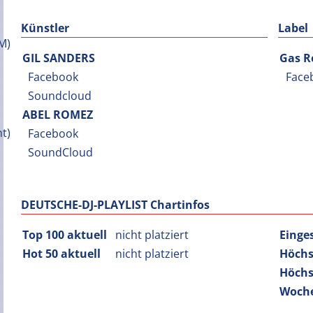
Künstler
Label
GIL SANDERS
Gas R
Facebook
Face
Soundcloud
ABEL ROMEZ
Facebook
SoundCloud
DEUTSCHE-DJ-PLAYLIST Chartinfos
Top 100 aktuell
nicht platziert
Einge
Hot 50 aktuell
nicht platziert
Höchs
Höchs
Woche