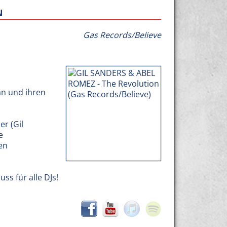
N
Gas Records/Believe
n und ihren
r (Gil
e
nen
ss für alle DJs!