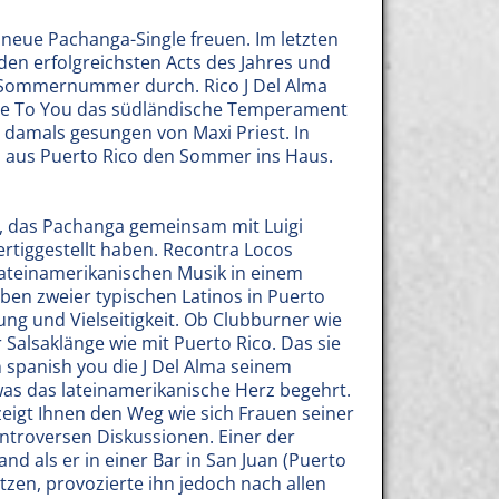
e neue Pachanga-Single freuen. Im letzten
den erfolgreichsten Acts des Jahres und
n Sommernummer durch. Rico J Del Alma
lose To You das südländische Temperament
 - damals gesungen von Maxi Priest. In
gs aus Puerto Rico den Sommer ins Haus.
um, das Pachanga gemeinsam mit Luigi
tiggestellt haben. Recontra Locos
er lateinamerikanischen Musik in einem
n zweier typischen Latinos in Puerto
ng und Vielseitigkeit. Ob Clubburner wie
 Salsaklänge wie mit Puerto Rico. Das sie
 spanish you die J Del Alma seinem
was das lateinamerikanische Herz begehrt.
zeigt Ihnen den Weg wie sich Frauen seiner
ontroversen Diskussionen. Einer der
tand als er in einer Bar in San Juan (Puerto
litzen, provozierte ihn jedoch nach allen