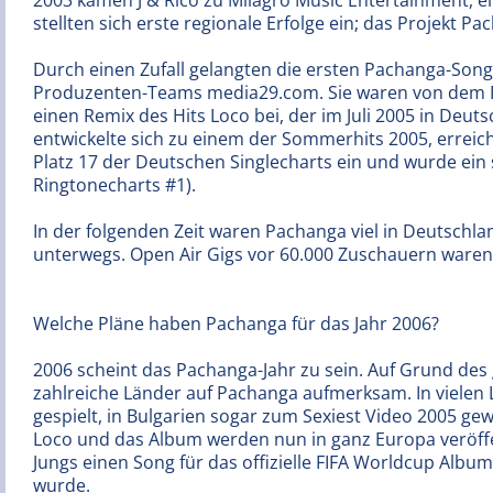
2003 kamen J & Rico zu Milagro Music Entertainment, ei
stellten sich erste regionale Erfolge ein; das Projekt 
Durch einen Zufall gelangten die ersten Pachanga-Son
Produzenten-Teams media29.com. Sie waren von dem Pr
einen Remix des Hits Loco bei, der im Juli 2005 in Deut
entwickelte sich zu einem der Sommerhits 2005, erreicht
Platz 17 der Deutschen Singlecharts ein und wurde ein 
Ringtonecharts #1).
In der folgenden Zeit waren Pachanga viel in Deutschl
unterwegs. Open Air Gigs vor 60.000 Zuschauern waren 
Welche Pläne haben Pachanga für das Jahr 2006?
2006 scheint das Pachanga-Jahr zu sein. Auf Grund de
zahlreiche Länder auf Pachanga aufmerksam. In vielen
gespielt, in Bulgarien sogar zum Sexiest Video 2005 gew
Loco und das Album werden nun in ganz Europa veröff
Jungs einen Song für das offizielle FIFA Worldcup Album 
wurde.