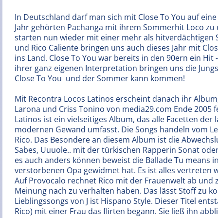
In Deutschland darf man sich mit Close To You auf ein
Jahr gehörten Pachanga mit ihrem Sommerhit Loco zu 
starten nun wieder mit einer mehr als hitverdächtige
und Rico Caliente bringen uns auch dieses Jahr mit C
ins Land. Close To You war bereits in den 90ern ein Hit
ihrer ganz eigenen Interpretation bringen uns die Jun
Close To You  und der Sommer kann kommen!
Mit Recontra Locos Latinos erscheint danach ihr Alb
Larona und Criss Tonino von media29.com Ende 2005 fer
Latinos ist ein vielseitiges Album, das alle Facetten d
modernen Gewand umfasst. Die Songs handeln vom Lebe
Rico. Das Besondere an diesem Album ist die Abwechslu
Sabes, Uuuole.. mit der türkischen Rapperin Sonat oder
es auch anders können beweist die Ballade Tu means in
verstorbenen Opa gewidmet hat. Es ist alles vertreten 
Auf Provocalo rechnet Rico mit der Frauenwelt ab und 
Meinung nach zu verhalten haben. Das lässt Stoff zu k
Lieblingssongs von J ist Hispano Style. Dieser Titel ents
Rico) mit einer Frau das flirten begann. Sie ließ ihn abb