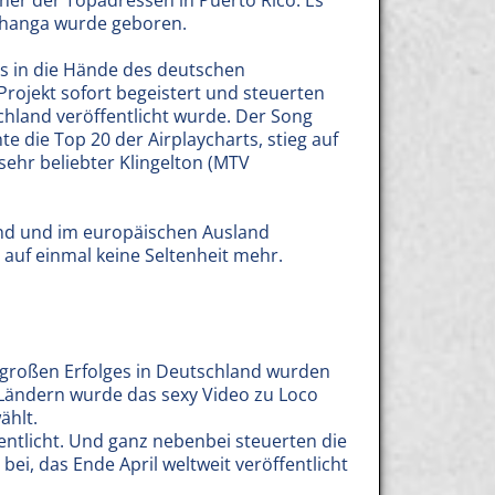
ner der Topadressen in Puerto Rico. Es
Pachanga wurde geboren.
gs in die Hände des deutschen
ojekt sofort begeistert und steuerten
schland veröffentlicht wurde. Der Song
e die Top 20 der Airplaycharts, stieg auf
sehr beliebter Klingelton (MTV
and und im europäischen Ausland
auf einmal keine Seltenheit mehr.
s großen Erfolges in Deutschland wurden
 Ländern wurde das sexy Video zu Loco
ählt.
entlicht. Und ganz nebenbei steuerten die
bei, das Ende April weltweit veröffentlicht