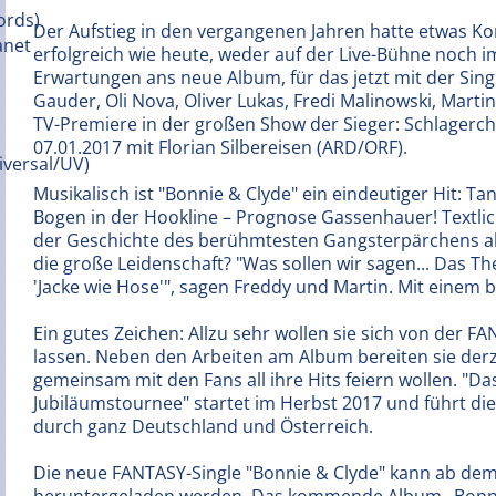
Der Aufstieg in den vergangenen Jahren hatte etwas K
erfolgreich wie heute, weder auf der Live-Bühne noch 
Erwartungen ans neue Album, für das jetzt mit der Singl
Gauder, Oli Nova, Oliver Lukas, Fredi Malinowski, Martin 
TV-Premiere in der großen Show der Sieger: Schlagerc
07.01.2017 mit Florian Silbereisen (ARD/ORF).
Musikalisch ist "Bonnie & Clyde" ein eindeutiger Hit: 
Bogen in der Hookline – Prognose Gassenhauer! Textlich
der Geschichte des berühmtesten Gangsterpärchens all
die große Leidenschaft? "Was sollen wir sagen... Das Th
'Jacke wie Hose'", sagen Freddy und Martin. Mit einem b
Ein gutes Zeichen: Allzu sehr wollen sie sich von der 
lassen. Neben den Arbeiten am Album bereiten sie derze
gemeinsam mit den Fans all ihre Hits feiern wollen. "D
Jubiläumstournee" startet im Herbst 2017 und führt die 
durch ganz Deutschland und Österreich.
Die neue FANTASY-Single "Bonnie & Clyde" kann ab dem