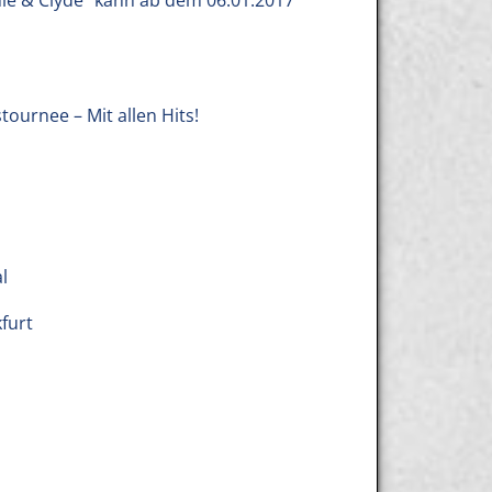
e & Clyde“ kann ab dem 06.01.2017
ournee – Mit allen Hits!
l
furt