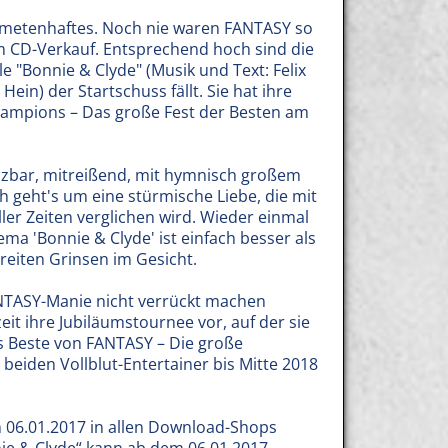
ometenhaftes. Noch nie waren FANTASY so
im CD-Verkauf. Entsprechend hoch sind die
e "Bonnie & Clyde" (Musik und Text: Felix
Hein) der Startschuss fällt. Sie hat ihre
hampions – Das große Fest der Besten am
Tanzbar, mitreißend, mit hymnisch großem
 geht's um eine stürmische Liebe, die mit
er Zeiten verglichen wird. Wieder einmal
ema 'Bonnie & Clyde' ist einfach besser als
reiten Grinsen im Gesicht.
FANTASY-Manie nicht verrückt machen
it ihre Jubiläumstournee vor, auf der sie
as Beste von FANTASY – Die große
beiden Vollblut-Entertainer bis Mitte 2018
 06.01.2017 in allen Download-Shops