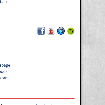
öbau
epage
book
agram