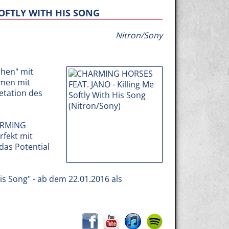
SOFTLY WITH HIS SONG
Nitron/Sony
hen" mit
men mit
etation des
HARMING
rfekt mit
das Potential
s Song" - ab dem 22.01.2016 als