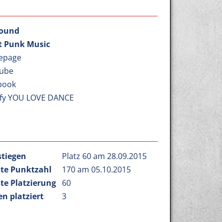
sound
t Punk Music
epage
ube
book
ify YOU LOVE DANCE
stiegen
Platz 60 am 28.09.2015
te Punktzahl
170 am 05.10.2015
te Platzierung
60
n platziert
3