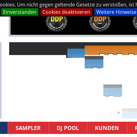
okies. Um nicht gegen geltende Gesetze zu verstoßen, ist hi
Einverstanden
Cookies deaktivieren
Weitere Hinweise
SAMPLER
DJ POOL
KUNDEN