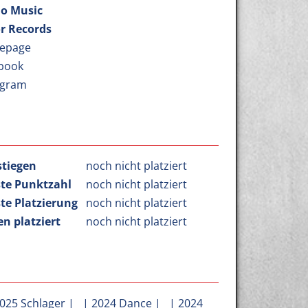
io Music
r Records
epage
book
agram
stiegen
noch nicht platziert
te Punktzahl
noch nicht platziert
te Platzierung
noch nicht platziert
n platziert
noch nicht platziert
025 Schlager
| |
2024 Dance
| |
2024