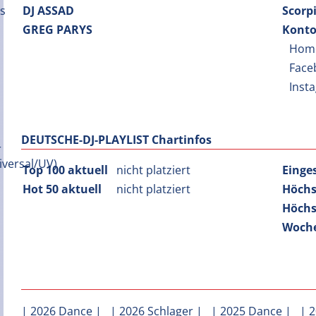
DJ ASSAD
Scorp
GREG PARYS
Konto
Hom
Face
Inst
DEUTSCHE-DJ-PLAYLIST Chartinfos
Top 100 aktuell
nicht platziert
Einge
Hot 50 aktuell
nicht platziert
Höchs
Höchs
Woche
|
2026 Dance
| |
2026 Schlager
| |
2025 Dance
| |
2