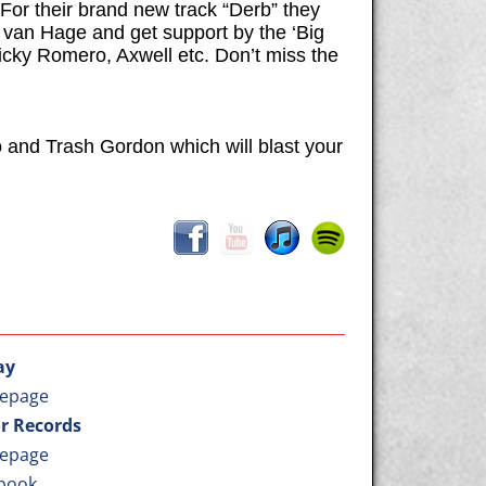
For their brand new track “Derb” they
 van Hage and get support by the ‘Big
 Nicky Romero, Axwell etc.
Don’t miss the
and Trash Gordon which will blast your
ay
epage
r Records
epage
book