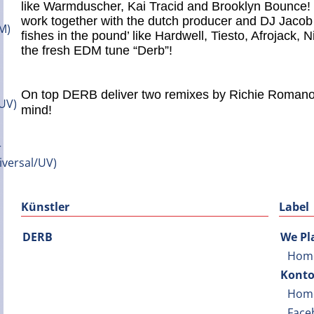
like Warmduscher, Kai Tracid and Brooklyn Bounce!
work together with the dutch producer and DJ Jacob
fishes in the pound’ like Hardwell, Tiesto, Afrojack,
the fresh EDM tune “Derb”!
On top DERB deliver two remixes by Richie Romano 
mind!
Künstler
Label
DERB
We Pl
Hom
Konto
Hom
Face