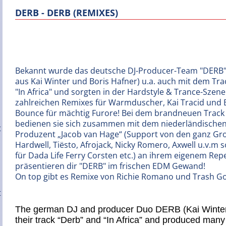
DERB - DERB (REMIXES)
Bekannt wurde das deutsche DJ-Producer-Team "DERB"
aus Kai Winter und Boris Hafner) u.a. auch mit dem Tr
"In Africa" und sorgten in der Hardstyle & Trance-Szene
zahlreichen Remixes für Warmduscher, Kai Tracid und 
Bounce für mächtig Furore! Bei dem brandneuen Track
bedienen sie sich zusammen mit dem niederländischen
Produzent „Jacob van Hage“ (Support von den ganz Gr
Hardwell, Tiësto, Afrojack, Nicky Romero, Axwell u.v.m
für Dada Life Ferry Corsten etc.) an ihrem eigenem Rep
präsentieren dir "DERB" im frischen EDM Gewand!
On top gibt es Remixe von Richie Romano und Trash G
The german DJ and producer Duo DERB (Kai Winter 
their track “Derb” and “In Africa” and produced man