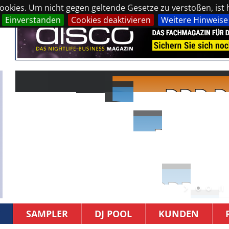
okies. Um nicht gegen geltende Gesetze zu verstoßen, ist hi
Einverstanden
Cookies deaktivieren
Weitere Hinweise
SAMPLER
DJ POOL
KUNDEN