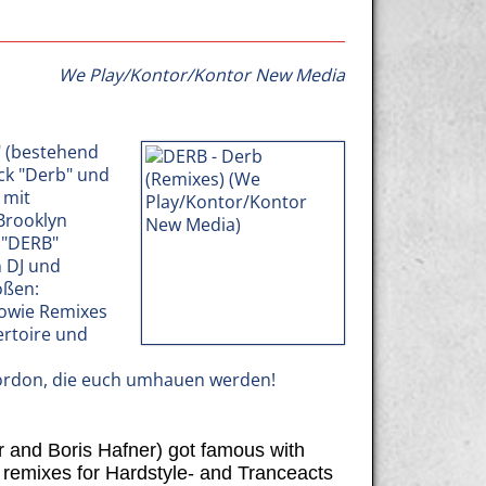
We Play/Kontor/Kontor New Media
 (bestehend
ack "Derb" und
 mit
Brooklyn
 "DERB"
 DJ und
oßen:
 sowie Remixes
ertoire und
ordon, die euch umhauen werden!
and Boris Hafner) got famous with
y remixes for Hardstyle- and Tranceacts