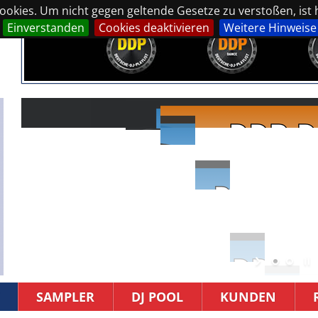
okies. Um nicht gegen geltende Gesetze zu verstoßen, ist hi
Einverstanden
Cookies deaktivieren
Weitere Hinweise
SAMPLER
DJ POOL
KUNDEN