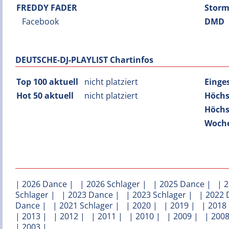
FREDDY FADER
Stor
Facebook
DMD
DEUTSCHE-DJ-PLAYLIST Chartinfos
Top 100 aktuell
nicht platziert
Einge
Hot 50 aktuell
nicht platziert
Höchs
Höchs
Woche
|
2026 Dance
| |
2026 Schlager
| |
2025 Dance
| |
2
Schlager
| |
2023 Dance
| |
2023 Schlager
| |
2022 
Dance
| |
2021 Schlager
| |
2020
| |
2019
| |
2018
|
2013
| |
2012
| |
2011
| |
2010
| |
2009
| |
200
|
2003
|