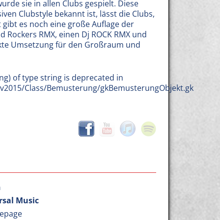
rde sie in allen Clubs gespielt. Diese
ven Clubstyle bekannt ist, lässt die Clubs,
 gibt es noch eine große Auflage der
 End Rockers RMX, einen Dj ROCK RMX und
fekte Umsetzung für den Großraum und
ng) of type string is deprecated in
b/v2015/Class/Bemusterung/gkBemusterungObjekt.gk
n
rsal Music
epage