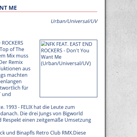
ANT ME
Urban/Universal/UV
ND ROCKERS
Top of The
sem Mix muss
 Der Remix
duktionen aus
ungs machten
henlangen
twortlich für
T und
te. 1993 - FELIX hat die Leute zum
danach. Die drei Jungs von Bigworld
und Respekt einen zeitgemäße Umsetzung
uck und Binapfls Retro Club RMX.Diese