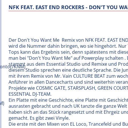
NFK FEAT. EAST END ROCKERS - DON'T YOU W
Der Don't You Want Me  Remix von NFK FEAT. EAST E
wird die Nummer dahin bringen, wo sie hingehört. Nur 
Tops kann das Ergebnis sein, denn spätestens mit die
man bei "Don't You Want Me" auf Powerplay schalten .
stammt aus dem Essential Studio und Remixe und Pro
diesem Studio sprechen eine deutliche Sprache. Die J
mit ihrem Remix von Mr. Vain CULTURE BEAT zum woc
Anführer in allen Dancecharts und sind weiterhin veran
Projekte wie COSMIC GATE, STARSPLASH, GREEN COUR
ESSENTIAL DJ-TEAM.
Ein Platte mit eine Geschichte, eine Platte mit Geschich
ausrasten gebracht und nach UK tanzte die ganze Welt 
haben sich an das Stück rangesetzt und mit Ehrgeiz 
gemacht. Es gibt zwei Vinyle.
Die erste mit den Mixen von EL Loco, Trancefeld und B