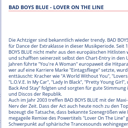
BAD BOYS BLUE - LOVER ON THE LINE
Die Achtziger sind bekanntlich wieder trendy. BAD BOY
für Dance der Extraklasse in dieser Musikperiode. Seit
BOYS BLUE nicht mehr aus den europäischen Hitliste
und schafften seinerzeit selbst den Chart-Entry in den 
Jahren führte "You're A Woman" europaweit die Hitpar
wer auf eine Karriere Marke "Eintagsfliege" setzte, wurd
enttäuscht: Kracher wie "A World Without You", "Lovers
"L.O.V.E. In My Car", "Lady In Black", "Pretty Young Girl
Back And Stay" folgten und sorgten für gute Stimmung 
und Discos der Republik.
Auch im Jahr 2003 treffen BAD BOYS BLUE mit der Maxi-
Nerv der Zeit. Dass der Act auch heute noch zu den T
bezeugt die Tatsache, dass bekannte Szenegrößen wi
megageile Remixe des Powertitels "Lover On The Line"
Schwerpunkt auf sphärische Trancesounds wohingege