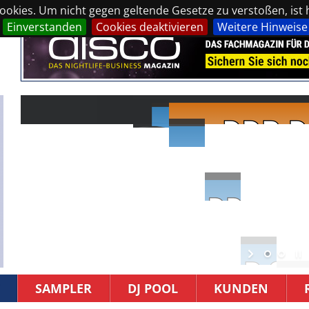
okies. Um nicht gegen geltende Gesetze zu verstoßen, ist hi
Einverstanden
Cookies deaktivieren
Weitere Hinweise
SAMPLER
DJ POOL
KUNDEN