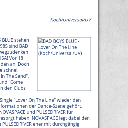
Koch/Universal/UV
S BLUE stehen
 1985 sind BAD
n wegzudenken
USA! Vor 18
aden an. Doch
e schnell
 In The Sand",
", und "Come
in den Clubs
Single "Lover On The Line" wieder den
opformationen der Dance-Szene gehört,
e NOVASPACE und PULSEDRIVER für
 gesorgt haben. NOVASPACE legt dabei den
n PULSEDRIVER eher mit durchgängig