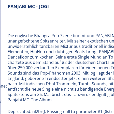
PANJABI MC - JOGI
Die englische Bhangra Pop-Szene boomt und PANJABI M
unangefochtene Spitzenreiter. Mit seiner exotischen u
unwiderstehlich tanzbaren Mixtur aus traditionell indi
Elementen, HipHop und clubbigen Beats bringt PANJAB
Dancefloor zum kochen. Seine erste Single Mundian To 
chartete aus dem Stand auf #2 der deutschen Charts u
über 250.000 verkauften Exemplaren für einen neuen Tr
Sounds sind das Pop-Phänomen 2003. Mit Jogi legt der 
England, geborene Trendsetter jetzt einen weiteren Bh
nach. Mit indischen Dhol-Trommeln, Tumbi-Sounds, pit
entfacht die neue Single eine nicht zu bändigende Ener
Spätestens am 26. Mai bricht das Tanzvirus endgültig 
Panjabi MC  The Album.
Deprecated: nl2br(): Passing null to parameter #1 ($stri