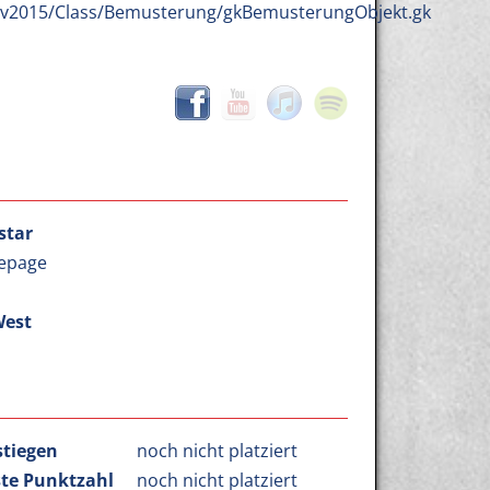
b/v2015/Class/Bemusterung/gkBemusterungObjekt.gk
star
epage
West
stiegen
noch nicht platziert
te Punktzahl
noch nicht platziert