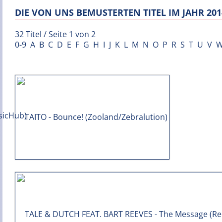
DIE VON UNS BEMUSTERTEN TITEL IM JAHR 201
32 Titel / Seite 1 von 2
0-9
A
B
C
D
E
F
G
H
I
J
K
L
M
N
O
P
R
S
T
U
V