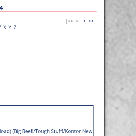
4
|<<
<
>
>>|
W
X
Y
Z