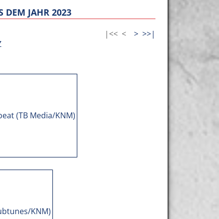
 DEM JAHR 2023
|<<
<
>
>>|
Z