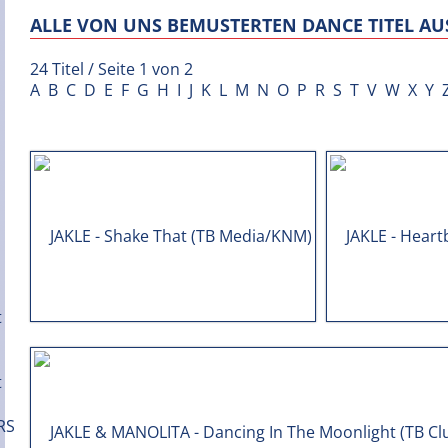
ALLE VON UNS BEMUSTERTEN DANCE TITEL AUS
24 Titel / Seite 1 von 2
A
B
C
D
E
F
G
H
I
J
K
L
M
N
O
P
R
S
T
V
W
X
Y