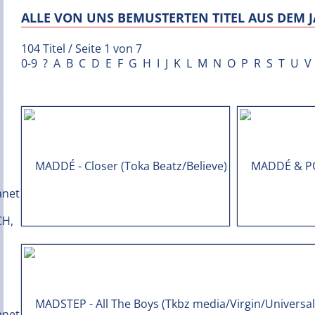
ALLE VON UNS BEMUSTERTEN TITEL AUS DEM J
104 Titel / Seite 1 von 7
0-9
?
A
B
C
D
E
F
G
H
I
J
K
L
M
N
O
P
R
S
T
U
V