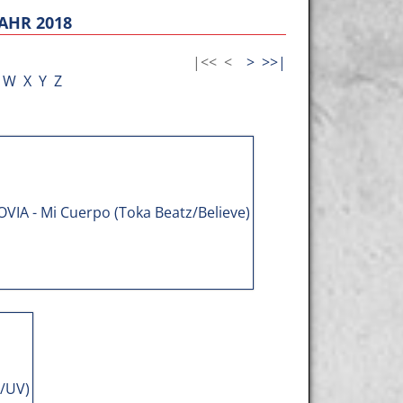
AHR 2018
|<<
<
>
>>|
W
X
Y
Z