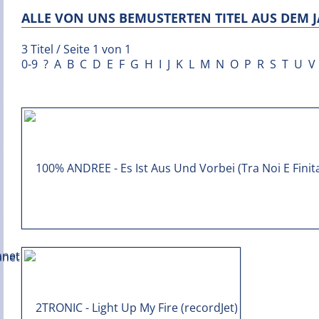
ALLE VON UNS BEMUSTERTEN TITEL AUS DEM J
3 Titel / Seite 1 von 1
0-9
?
A
B
C
D
E
F
G
H
I
J
K
L
M
N
O
P
R
S
T
U
V