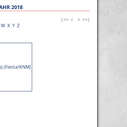
AHR 2018
|<<
<
>
>>|
W
X
Y
Z