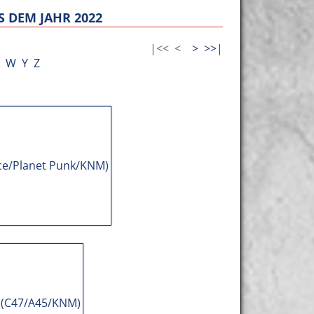
 DEM JAHR 2022
|<<
<
>
>>|
W
Y
Z