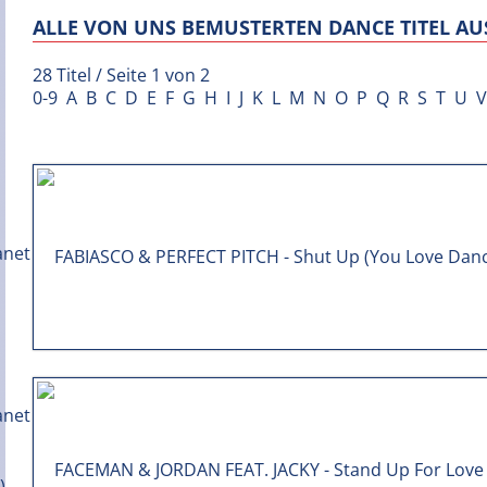
ALLE VON UNS BEMUSTERTEN DANCE TITEL AUS
28 Titel / Seite 1 von 2
0-9
A
B
C
D
E
F
G
H
I
J
K
L
M
N
O
P
Q
R
S
T
U
V