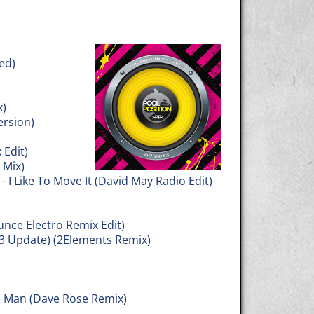
ed)
x)
ersion)
 Edit)
 Mix)
 Like To Move It (David May Radio Edit)
nce Electro Remix Edit)
13 Update) (2Elements Remix)
Man (Dave Rose Remix)