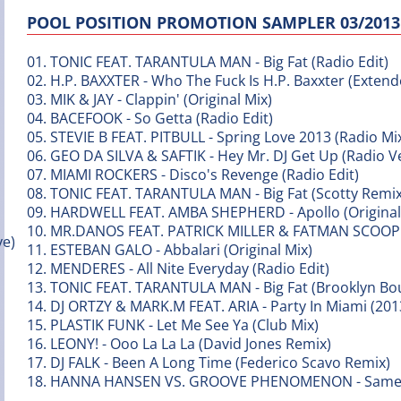
POOL POSITION PROMOTION SAMPLER 03/2013
01. TONIC FEAT. TARANTULA MAN - Big Fat (Radio Edit)
02. H.P. BAXXTER - Who The Fuck Is H.P. Baxxter (Extend
03. MIK & JAY - Clappin' (Original Mix)
04. BACEFOOK - So Getta (Radio Edit)
05. STEVIE B FEAT. PITBULL - Spring Love 2013 (Radio Mi
06. GEO DA SILVA & SAFTIK - Hey Mr. DJ Get Up (Radio V
07. MIAMI ROCKERS - Disco's Revenge (Radio Edit)
08. TONIC FEAT. TARANTULA MAN - Big Fat (Scotty Remix
09. HARDWELL FEAT. AMBA SHEPHERD - Apollo (Original
10. MR.DANOS FEAT. PATRICK MILLER & FATMAN SCOOP - I
11. ESTEBAN GALO - Abbalari (Original Mix)
12. MENDERES - All Nite Everyday (Radio Edit)
13. TONIC FEAT. TARANTULA MAN - Big Fat (Brooklyn Bou
14. DJ ORTZY & MARK.M FEAT. ARIA - Party In Miami (20
15. PLASTIK FUNK - Let Me See Ya (Club Mix)
16. LEONY! - Ooo La La La (David Jones Remix)
17. DJ FALK - Been A Long Time (Federico Scavo Remix)
18. HANNA HANSEN VS. GROOVE PHENOMENON - Same 