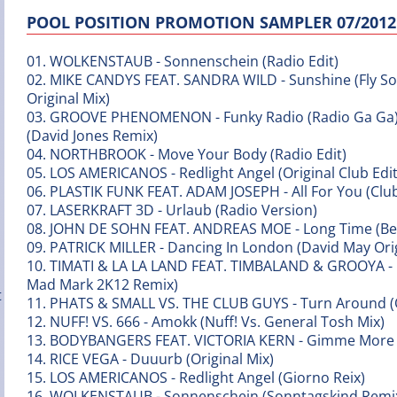
POOL POSITION PROMOTION SAMPLER 07/2012
01. WOLKENSTAUB - Sonnenschein (Radio Edit)
02. MIKE CANDYS FEAT. SANDRA WILD - Sunshine (Fly So
Original Mix)
03. GROOVE PHENOMENON - Funky Radio (Radio Ga Ga) 
(David Jones Remix)
04. NORTHBROOK - Move Your Body (Radio Edit)
05. LOS AMERICANOS - Redlight Angel (Original Club Edit
06. PLASTIK FUNK FEAT. ADAM JOSEPH - All For You (Clu
07. LASERKRAFT 3D - Urlaub (Radio Version)
08. JOHN DE SOHN FEAT. ANDREAS MOE - Long Time (Be
09. PATRICK MILLER - Dancing In London (David May Orig
10. TIMATI & LA LA LAND FEAT. TIMBALAND & GROOYA - N
Mad Mark 2K12 Remix)
11. PHATS & SMALL VS. THE CLUB GUYS - Turn Around (O
12. NUFF! VS. 666 - Amokk (Nuff! Vs. General Tosh Mix)
13. BODYBANGERS FEAT. VICTORIA KERN - Gimme More 
14. RICE VEGA - Duuurb (Original Mix)
15. LOS AMERICANOS - Redlight Angel (Giorno Reix)
16. WOLKENSTAUB - Sonnenschein (Sonntagskind Remi