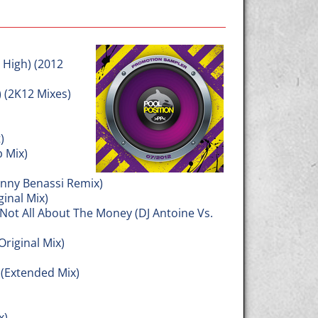
 High) (2012
(2K12 Mixes)
)
b Mix)
nny Benassi Remix)
inal Mix)
ot All About The Money (DJ Antoine Vs.
riginal Mix)
(Extended Mix)
x)