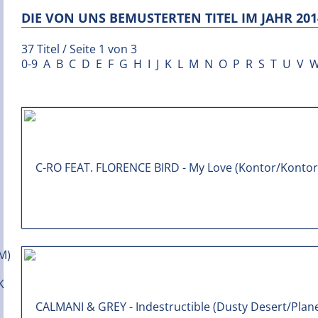
DIE VON UNS BEMUSTERTEN TITEL IM JAHR 201
37 Titel / Seite 1 von 3
0-9
A
B
C
D
E
F
G
H
I
J
K
L
M
N
O
P
R
S
T
U
V