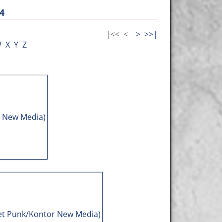
4
|<<
<
>
>>|
W
X
Y
Z