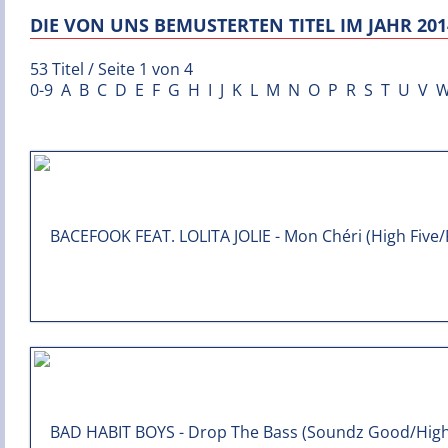
DIE VON UNS BEMUSTERTEN TITEL IM JAHR 201
53 Titel / Seite 1 von 4
0-9
A
B
C
D
E
F
G
H
I
J
K
L
M
N
O
P
R
S
T
U
V