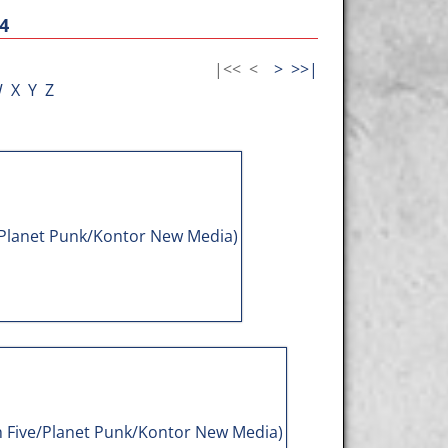
4
|<<
<
>
>>|
W
X
Y
Z