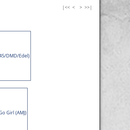
|<<
<
>
>>|