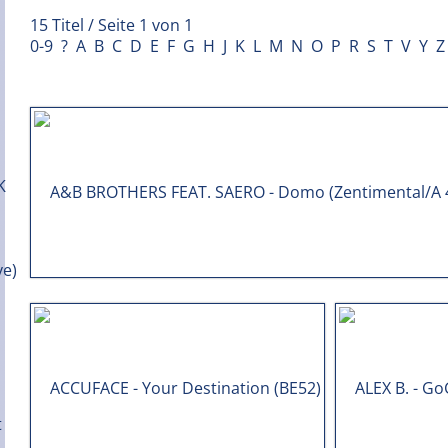
15 Titel / Seite 1 von 1
0-9
?
A
B
C
D
E
F
G
H
J
K
L
M
N
O
P
R
S
T
V
Y
Z