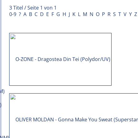
3 Titel / Seite 1 von 1
0-9
?
A
B
C
D
E
F
G
H
J
K
L
M
N
O
P
R
S
T
V
Y
Z