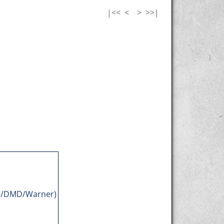
|<<
<
>
>>|