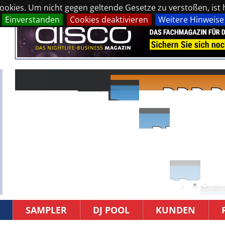
okies. Um nicht gegen geltende Gesetze zu verstoßen, ist hi
Einverstanden
Cookies deaktivieren
Weitere Hinweise
SAMPLER
DJ POOL
KUNDEN