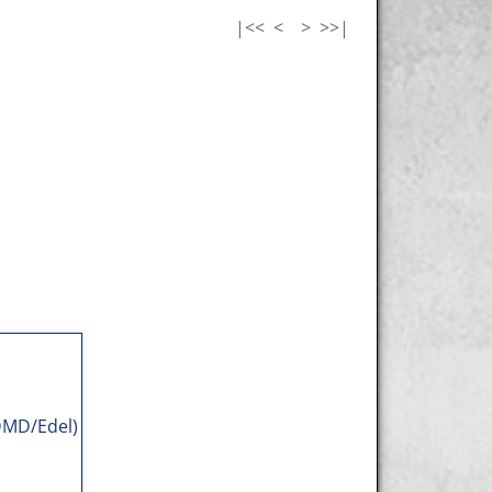
|<<
<
>
>>|