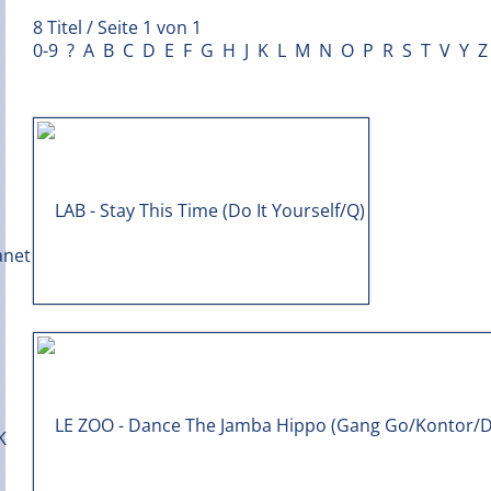
8 Titel / Seite 1 von 1
0-9
?
A
B
C
D
E
F
G
H
J
K
L
M
N
O
P
R
S
T
V
Y
Z