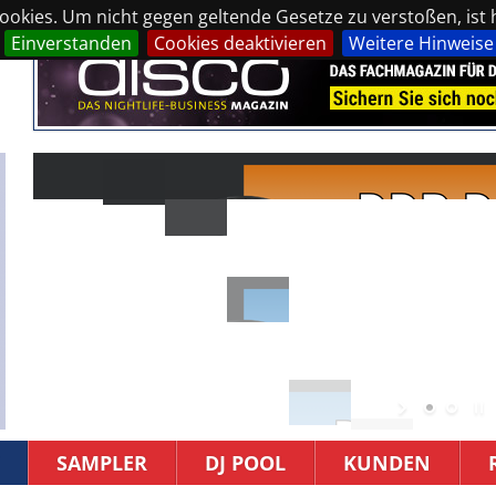
okies. Um nicht gegen geltende Gesetze zu verstoßen, ist hi
Einverstanden
Cookies deaktivieren
Weitere Hinweise
SAMPLER
DJ POOL
KUNDEN