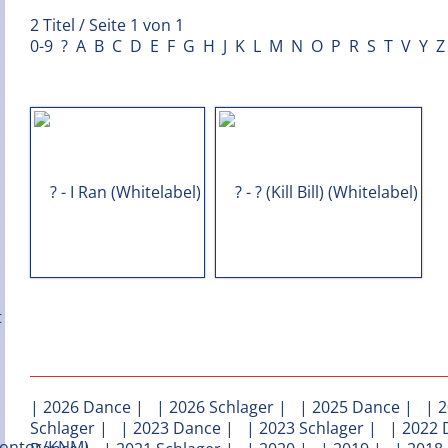
2 Titel / Seite 1 von 1
0-9
?
A
B
C
D
E
F
G
H
J
K
L
M
N
O
P
R
S
T
V
Y
Z
|
2026 Dance
| |
2026 Schlager
| |
2025 Dance
| |
2
Schlager
| |
2023 Dance
| |
2023 Schlager
| |
2022 