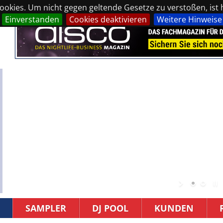
okies. Um nicht gegen geltende Gesetze zu verstoßen, ist hi
Einverstanden
Cookies deaktivieren
Weitere Hinweise
SAMPLER
DJ POOL
KUNDEN