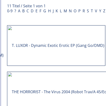
11 Titel / Seite 1 von 1
0-9
?
A
B
C
D
E
F
G
H
J
K
L
M
N
O
P
R
S
T
V
Y
Z