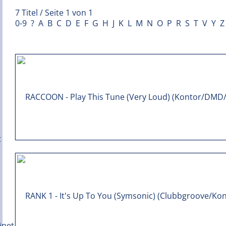
7 Titel / Seite 1 von 1
0-9
?
A
B
C
D
E
F
G
H
J
K
L
M
N
O
P
R
S
T
V
Y
Z