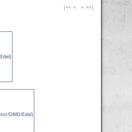
|<<
<
>
>>|