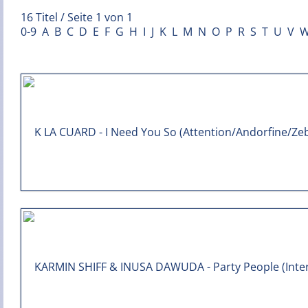
16 Titel / Seite 1 von 1
0-9
A
B
C
D
E
F
G
H
I
J
K
L
M
N
O
P
R
S
T
U
V