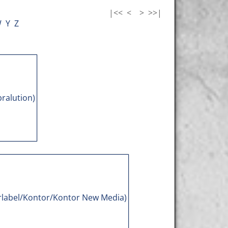
|<<
<
>
>>|
W
Y
Z