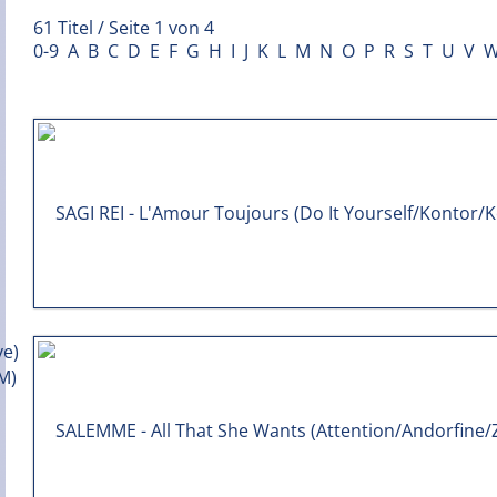
61 Titel / Seite 1 von 4
0-9
A
B
C
D
E
F
G
H
I
J
K
L
M
N
O
P
R
S
T
U
V