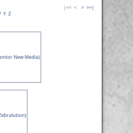
|<<
<
>
>>|
W
Y
Z