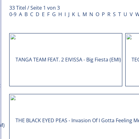
33 Titel / Seite 1 von 3
0-9
A
B
C
D
E
F
G
H
I
J
K
L
M
N
O
P
R
S
T
U
V