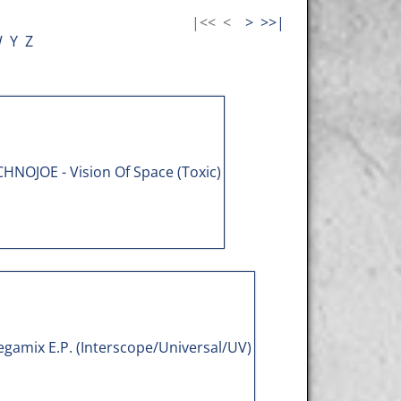
|<<
<
>
>>|
W
Y
Z