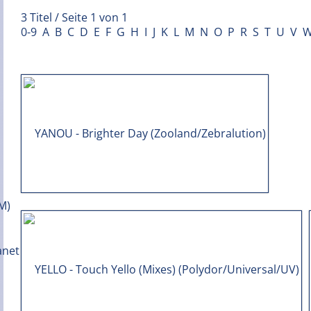
3 Titel / Seite 1 von 1
0-9
A
B
C
D
E
F
G
H
I
J
K
L
M
N
O
P
R
S
T
U
V