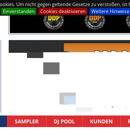
okies. Um nicht gegen geltende Gesetze zu verstoßen, ist hi
Einverstanden
Cookies deaktivieren
Weitere Hinweise
SAMPLER
DJ POOL
KUNDEN