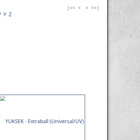
|<<
<
>
>>|
W
Y
Z