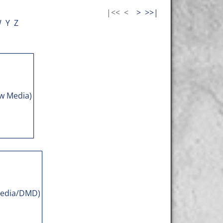
|<<
<
>
>>|
W
Y
Z