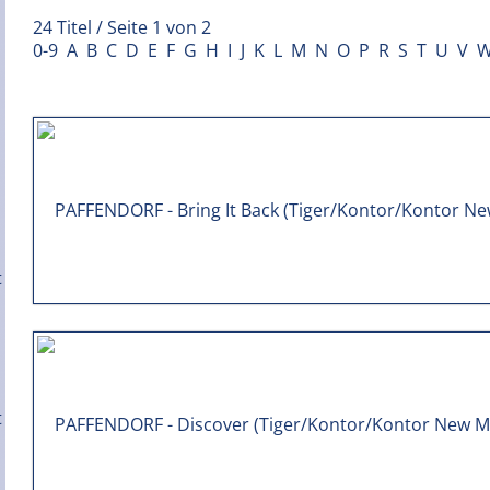
24 Titel / Seite 1 von 2
0-9
A
B
C
D
E
F
G
H
I
J
K
L
M
N
O
P
R
S
T
U
V