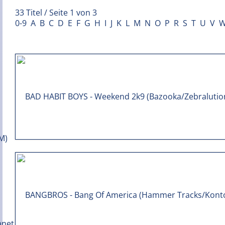
33 Titel / Seite 1 von 3
0-9
A
B
C
D
E
F
G
H
I
J
K
L
M
N
O
P
R
S
T
U
V