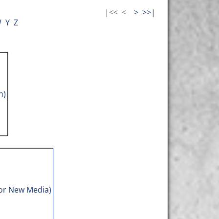
|<<
<
>
>>|
W
Y
Z