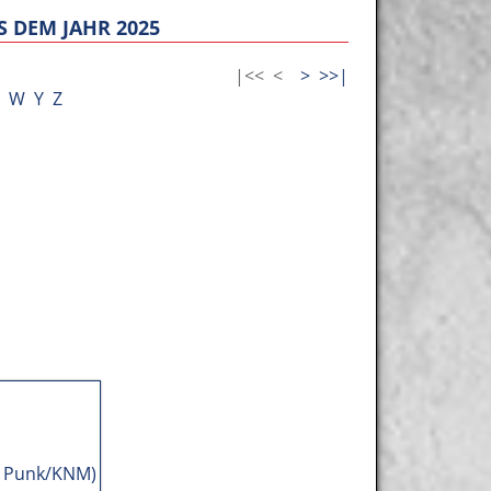
 DEM JAHR 2025
|<<
<
>
>>|
W
Y
Z