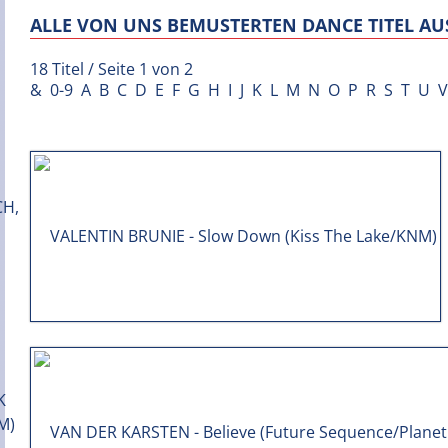
ALLE VON UNS BEMUSTERTEN DANCE TITEL AUS
18 Titel / Seite 1 von 2
&
0-9
A
B
C
D
E
F
G
H
I
J
K
L
M
N
O
P
R
S
T
U
V