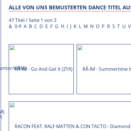
ALLE VON UNS BEMUSTERTEN DANCE TITEL AUS
47 Titel / Seite 1 von 3
&
0-9
A
B
C
D
E
F
G
H
I
J
K
L
M
N
O
P
R
S
T
U
V