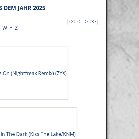
 DEM JAHR 2025
|<<
<
>
>>|
W
Y
Z