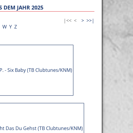
 DEM JAHR 2025
|<<
<
>
>>|
W
Y
Z