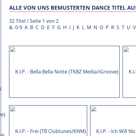
ALLE VON UNS BEMUSTERTEN DANCE TITEL AUS
32 Titel / Seite 1 von 2
&
0-9
A
B
C
D
E
F
G
H
I
J
K
L
M
N
O
P
R
S
T
U
V